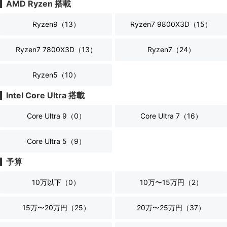
AMD Ryzen 搭載
Ryzen9（
13
）
Ryzen7 9800X3D（
15
）
Ryzen7 7800X3D（
13
）
Ryzen7（
24
）
Ryzen5（
10
）
Intel Core Ultra 搭載
Core Ultra 9（
0
）
Core Ultra 7（
16
）
Core Ultra 5（
9
）
予算
10万以下（
0
）
10万〜15万円（
2
）
15万〜20万円（
25
）
20万〜25万円（
37
）