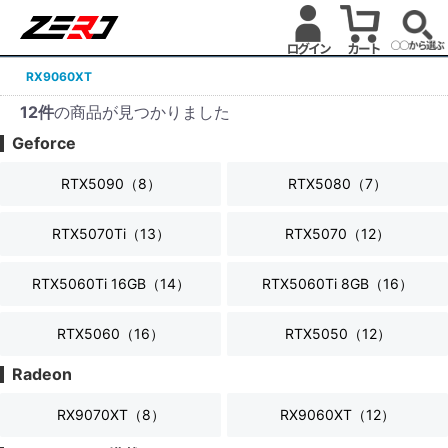
RX9060XT
12件
の商品が見つかりました
Geforce
RTX5090（
8
）
RTX5080（
7
）
RTX5070Ti（
13
）
RTX5070（
12
）
RTX5060Ti 16GB（
14
）
RTX5060Ti 8GB（
16
）
RTX5060（
16
）
RTX5050（
12
）
Radeon
RX9070XT（
8
）
RX9060XT（
12
）