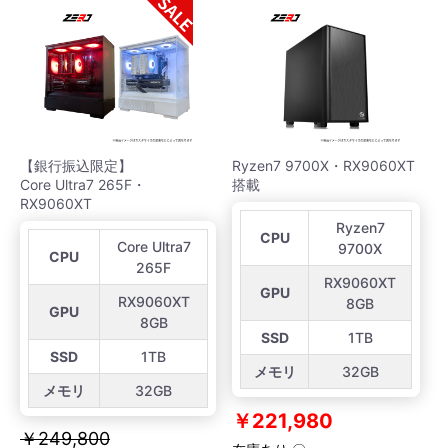
【銀行振込限定】
Ryzen7 9700X・RX9060XT
Core Ultra7 265F・
搭載
RX9060XT
Ryzen7
CPU
Core Ultra7
9700X
CPU
265F
RX9060XT
GPU
RX9060XT
8GB
GPU
8GB
SSD
1TB
SSD
1TB
メモリ
32GB
メモリ
32GB
￥221,980
￥249,800