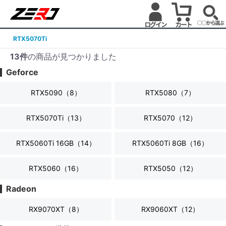
RTX5070Ti
13件
の商品が見つかりました
Geforce
RTX5090（
8
）
RTX5080（
7
）
RTX5070Ti（
13
）
RTX5070（
12
）
RTX5060Ti 16GB（
14
）
RTX5060Ti 8GB（
16
）
RTX5060（
16
）
RTX5050（
12
）
Radeon
RX9070XT（
8
）
RX9060XT（
12
）