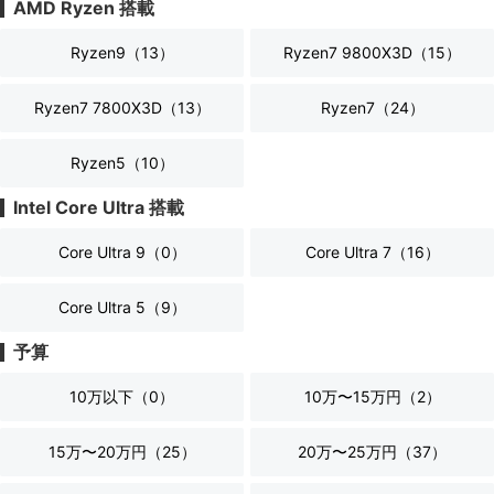
AMD Ryzen 搭載
Ryzen9（
13
）
Ryzen7 9800X3D（
15
）
Ryzen7 7800X3D（
13
）
Ryzen7（
24
）
Ryzen5（
10
）
Intel Core Ultra 搭載
Core Ultra 9（
0
）
Core Ultra 7（
16
）
Core Ultra 5（
9
）
予算
10万以下（
0
）
10万〜15万円（
2
）
15万〜20万円（
25
）
20万〜25万円（
37
）