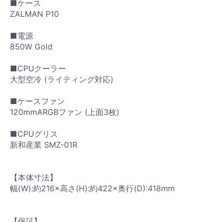
■ケース
ZALMAN P10
■電源
850W Gold
■CPUクーラー
大型空冷 (ライティング対応)
■ケースファン
120mmARGBファン (上面3枚)
■CPUグリス
新和産業 SMZ-01R
【本体寸法】
幅(W):約216×高さ(H):約422×奥行(D):418mm
【保証】