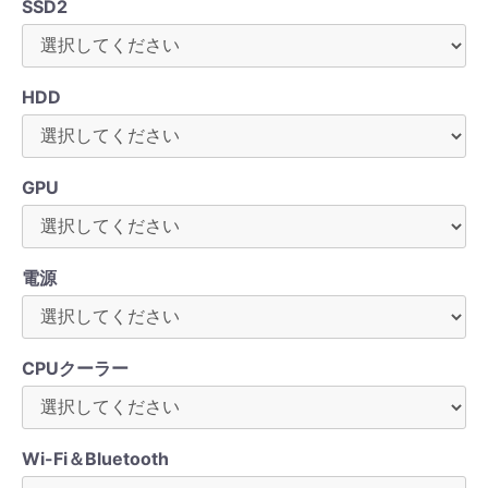
SSD2
HDD
GPU
電源
CPUクーラー
Wi-Fi＆Bluetooth